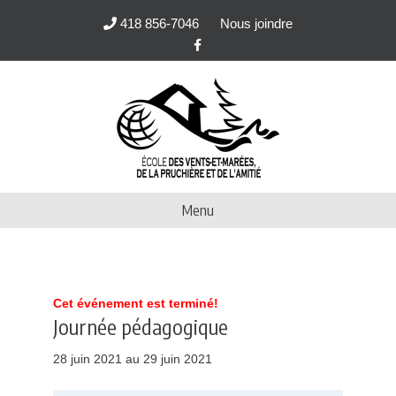
418 856-7046
Nous joindre
F
a
c
e
b
o
o
k
Menu
Cet événement est terminé!
Journée pédagogique
28 juin 2021 au 29 juin 2021